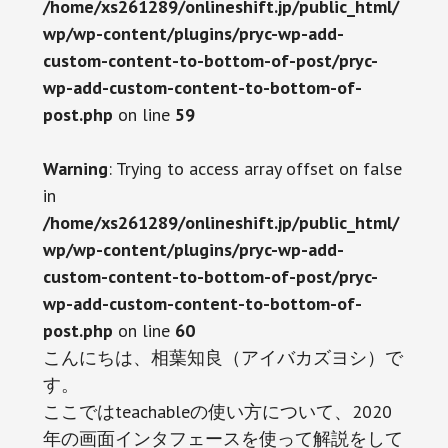
/home/xs261289/onlineshift.jp/public_html/
wp/wp-content/plugins/pryc-wp-add-
custom-content-to-bottom-of-post/pryc-
wp-add-custom-content-to-bottom-of-
post.php
on line
59
Warning
: Trying to access array offset on false
in
/home/xs261289/onlineshift.jp/public_html/
wp/wp-content/plugins/pryc-wp-add-
custom-content-to-bottom-of-post/pryc-
wp-add-custom-content-to-bottom-of-
post.php
on line
60
こんにちは、相葉知良（アイバカズヨシ）で
す。
ここではteachableの使い方について、2020
年の画面インタフェースを使って解説をして