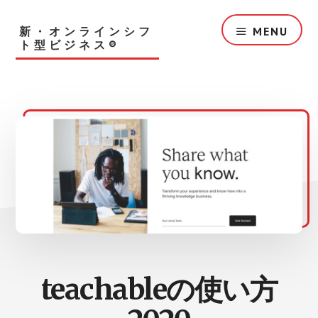
Skip
to
新・オンラインシフ
MENU
main
ト型ビジネス®︎
content
teachableの使い方