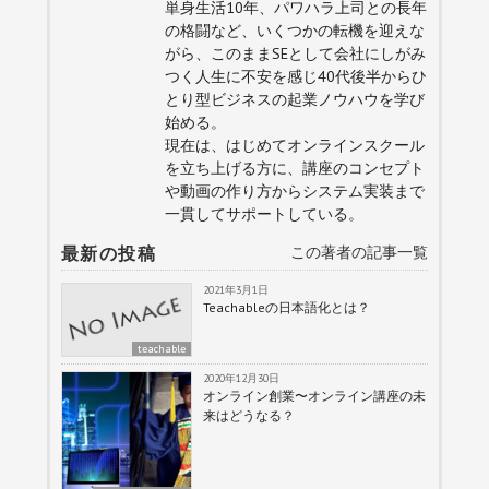
単身生活10年、パワハラ上司との長年
の格闘など、いくつかの転機を迎えな
がら、このままSEとして会社にしがみ
つく人生に不安を感じ40代後半からひ
とり型ビジネスの起業ノウハウを学び
始める。
現在は、はじめてオンラインスクール
を立ち上げる方に、講座のコンセプト
や動画の作り方からシステム実装まで
一貫してサポートしている。
最新の投稿
この著者の記事一覧
2021年3月1日
Teachableの日本語化とは？
teachable
2020年12月30日
オンライン創業〜オンライン講座の未
来はどうなる？