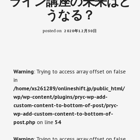
ライン講座の未来はど
うなる？
posted on
2020年12月30日
Warning
: Trying to access array offset on false
in
/home/xs261289/onlineshift.jp/public_html/
wp/wp-content/plugins/pryc-wp-add-
custom-content-to-bottom-of-post/pryc-
wp-add-custom-content-to-bottom-of-
post.php
on line
54
Warning
: Trying to access array offset on false