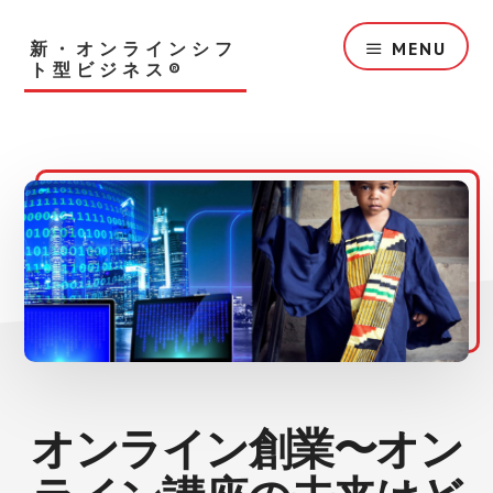
Skip
to
新・オンラインシフ
MENU
main
ト型ビジネス®︎
content
オンライン創業〜オン