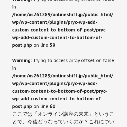
in
/home/xs261289/onlineshift.jp/public_html/
wp/wp-content/plugins/pryc-wp-add-
custom-content-to-bottom-of-post/pryc-
wp-add-custom-content-to-bottom-of-
post.php
on line
59
Warning
: Trying to access array offset on false
in
/home/xs261289/onlineshift.jp/public_html/
wp/wp-content/plugins/pryc-wp-add-
custom-content-to-bottom-of-post/pryc-
wp-add-custom-content-to-bottom-of-
post.php
on line
60
ここでは「オンライン講座の未来」というこ
とで、今後どうなっていくのか？これについ