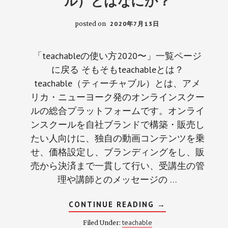
ル）とはなにか？
posted on
2020年7月13日
「teachableの使い方2020〜」一覧ページ
に戻る そもそもteachableとは？
teachable（ティーチャブル）とは、アメ
リカ・ニューヨーク発のオンラインスクー
ルの総合プラットフォームです。オンライ
ンスクールを自社ブランドで構築・販売し
たい人向けに、独自の動画コンテンツを乗
せ、価格設定し、ブランディングをし、販
売から決済まで一貫して行い、受講生の管
理や講師とのメッセージの …
ABOUT
CONTINUE READING
→
TEACHABLE（テ
ィ
teachable
Filed Under:
ー