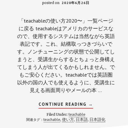
posted on
2020年6月26日
「teachableの使い方2020〜」一覧ページ
に戻る teachableはアメリカのサービスな
ので、使用するシステムは当然ながら英語
表記です。これ、結構取っつきづらいで
す。ノンチューニングの状態で公開してし
まうと、受講生からするとちょっと身構え
てしまう人が出てくるかもしれません。で
もご安心ください。teachableでは英語圏
以外の国の人でも使えるように、受講生に
見える画面周りやメールの本 …
ABOUT
CONTINUE READING
→
TEACHABLE
を
teachable
Filed Under:
日
teachable
使い方
日本語
日本語化
関連タグ：
,
,
,
本
語