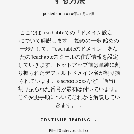
する方法
posted on
2020年12月19日
ここではTeachableでの「ドメイン設定」
について解説します。 始めの一歩 始めの
一歩として、Teachableのドメイン、あな
たのTeachableスクールの住所情報を設定
していきます。セットアップ前は単純に割
り振られたデフォルトドメイン名が割り振
られています。s-schoolxxxxなど、適当に
割り振られた番号が最初は付いています。
この変更手順についてこれから解説してい
きます。 …
ABOUT
CONTINUE READING
→
TEACHABLE
の
teachable
Filed Under:
ド