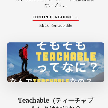
す。ブラ …
ABOUT
CONTINUE READING
→
TEACHABLE
ア
teachable
Filed Under:
カ
ウ
ン
ト
を
作
成
す
る
Teachable（ティーチャブ