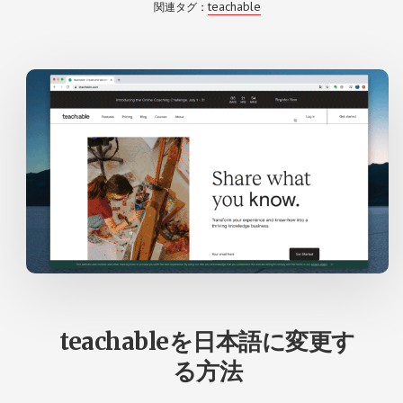
teachable
関連タグ：
チ
ャ
ブ
ル）
と
は
な
に
か？
teachableを日本語に変更す
る方法