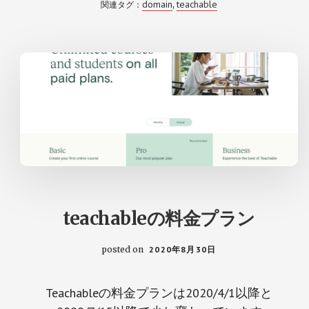
domain
teachable
関連タグ：
,
メ
イ
ン
を
設
定
す
る
方
法
teachableの料金プラン
posted on
2020年8月30日
Teachableの料金プランは2020/4/1以降と