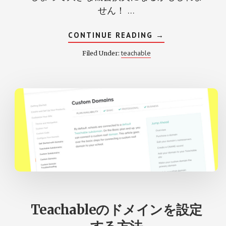
せん！ …
ABOUT
CONTINUE READING
→
TEACHABLE
の
teachable
Filed Under:
日
本
語
化
と
は？
Teachableのドメインを設定