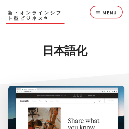
Skip
to
新・オンラインシフ
MENU
main
ト型ビジネス®︎
content
日本語化